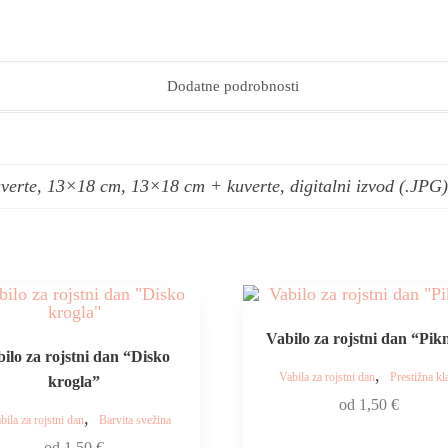
Dodatne podrobnosti
erte, 13×18 cm, 13×18 cm + kuverte, digitalni izvod (.JPG)
Vabilo za rojstni dan “Pik
ilo za rojstni dan “Disko
,
Vabila za rojstni dan
Prestižna kl
krogla”
od
1,50
€
,
bila za rojstni dan
Barvita svežina
od
1,50
€