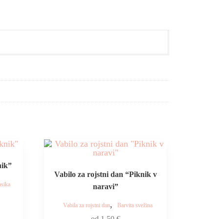
nik”
Vabilo za rojstni dan “Piknik v
asika
naravi”
,
Vabila za rojstni dan
Barvita svežina
od
1,50
€