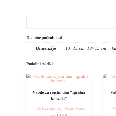
Dodatne podrobnosti
Dimenzije
10×15 cm, 10×15 cm + kuv
Podobni izdelki
Vabilo za rojstni dan “Igralna
Vab
konzola”
,
Vabila za rojstni dan
Barvita svežina
Va
od
1,50
€