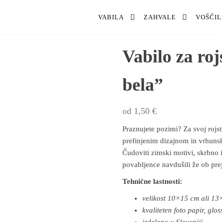
Voščilnice123
VABILA
ZAHVALE
VOŠČIL
vabila,
zahvale
in
voščilnice
Vabilo za ro
po meri
bela”
od
1,50
€
Praznujete pozimi? Za svoj rojst
prefinjenim dizajnom in vrhunsk
Čudoviti zimski motivi, skrbno i
povabljence navdušili že ob pre
Tehnične lastnosti:
velikost 10×15 cm ali 13
kvaliteten foto papir, glos