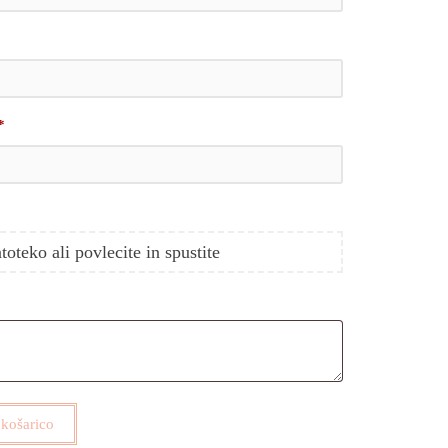
*
atoteko ali povlecite in spustite
 košarico