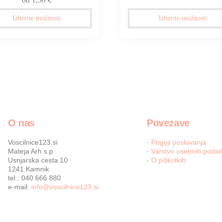
Izberite možnosti
Izberite možnosti
O nas
Povezave
Voscilnice123.si
·
Pogoji poslovanja
Mateja Arh s.p.
·
Varstvo osebnih podat
Usnjarska cesta 10
·
O piškotkih
1241 Kamnik
tel.: 040 666 880
e-mail:
info@voscilnice123.si