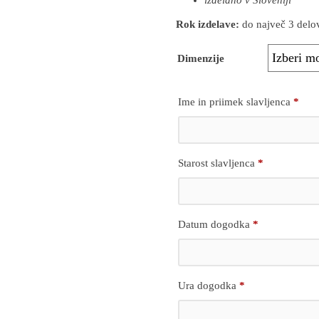
izdelano v Sloveniji
Rok izdelave:
do največ 3 delov
Dimenzije
Ime in priimek slavljenca
*
Starost slavljenca
*
Datum dogodka
*
Ura dogodka
*