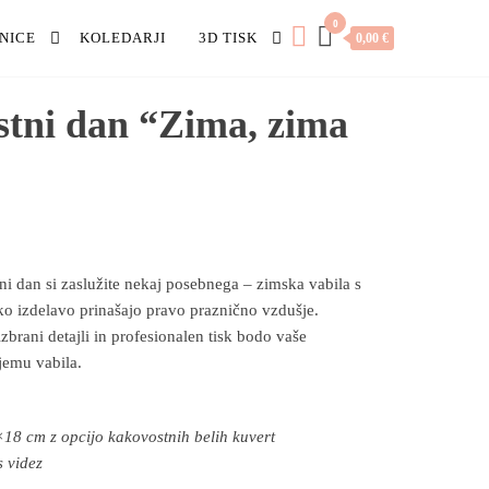
0
NICE
KOLEDARJI
3D TISK
0,00 €
jstni dan “Zima, zima
ni dan si zaslužite nekaj posebnega – zimska vabila s
o izdelavo prinašajo pravo praznično vzdušje.
zbrani detajli in profesionalen tisk bodo vaše
jemu vabila.
×18 cm z opcijo kakovostnih belih kuvert
s videz