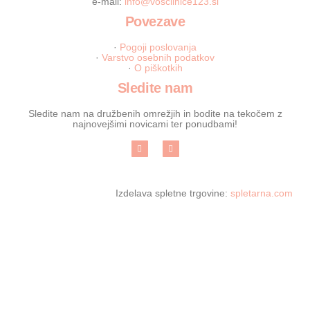
e-mail:
info@voscilnice123.si
Povezave
·
Pogoji poslovanja
·
Varstvo osebnih podatkov
·
O piškotkih
Sledite nam
Sledite nam na družbenih omrežjih in bodite na tekočem z
najnovejšimi novicami ter ponudbami!
Izdelava spletne trgovine:
spletarna.com