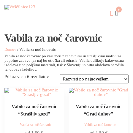
0
Vabila za noč čarovnic
Domov
/ Vabila za noč čarovnic
Vabila za noč čarovnic po vaši meri z zabavnimi in strašljivimi motivi za
popolno zabavo, pa naj bo otroška ali odrasla. Vabila odlikuje kakovostna
izdelava z najboljšimi materiali, tisk v Sloveniji in hitra obdelava naročila
ter dobava izdelkov.
Prikaz vseh 6 rezultatov
Vabilo za noč čarovnic
Vabilo za noč čarovnic
“Strašljiv gozd”
“Grad duhov”
Vabila za noč čarovnic
Vabila za noč čarovnic
od
1,50
€
od
1,50
€