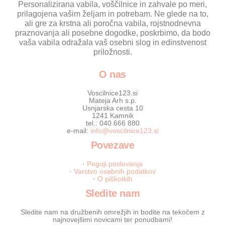
Personalizirana vabila, voščilnice in zahvale po meri,
prilagojena vašim željam in potrebam. Ne glede na to,
ali gre za krstna ali poročna vabila, rojstnodnevna
praznovanja ali posebne dogodke, poskrbimo, da bodo
vaša vabila odražala vaš osebni slog in edinstvenost
priložnosti.
O nas
Voscilnice123.si
Mateja Arh s.p.
Usnjarska cesta 10
1241 Kamnik
tel.: 040 666 880
e-mail:
info@voscilnice123.si
Povezave
·
Pogoji poslovanja
·
Varstvo osebnih podatkov
·
O piškotkih
Sledite nam
Sledite nam na družbenih omrežjih in bodite na tekočem z
najnovejšimi novicami ter ponudbami!