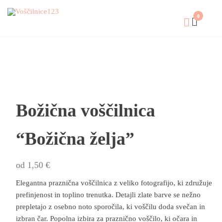
0
Božična voščilnica
“Božična želja”
od
1,50
€
Elegantna praznična voščilnica z veliko fotografijo, ki združuje
prefinjenost in toplino trenutka. Detajli zlate barve se nežno
prepletajo z osebno noto sporočila, ki voščilu doda svečan in
izbran čar. Popolna izbira za praznično voščilo, ki očara in