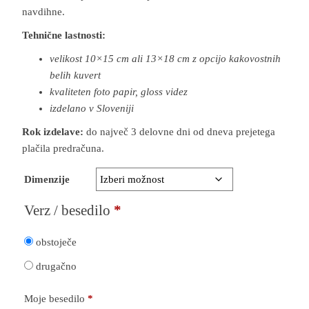
navdihne.
Tehnične lastnosti:
velikost 10×15 cm ali 13×18 cm z opcijo kakovostnih
belih kuvert
kvaliteten foto papir, gloss videz
izdelano v Sloveniji
Rok izdelave:
do največ 3 delovne dni od dneva prejetega
plačila predračuna.
Dimenzije
Verz / besedilo
*
obstoječe
drugačno
Moje besedilo
*