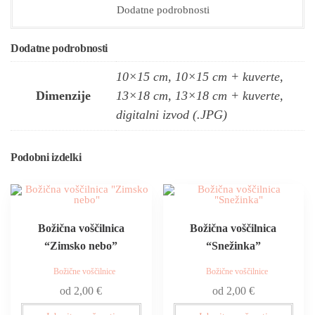
Dodatne podrobnosti
Dodatne podrobnosti
10×15 cm, 10×15 cm + kuverte,
Dimenzije
13×18 cm, 13×18 cm + kuverte,
digitalni izvod (.JPG)
Podobni izdelki
Božična voščilnica
Božična voščilnica
“Zimsko nebo”
“Snežinka”
Božične voščilnice
Božične voščilnice
od
2,00
€
od
2,00
€